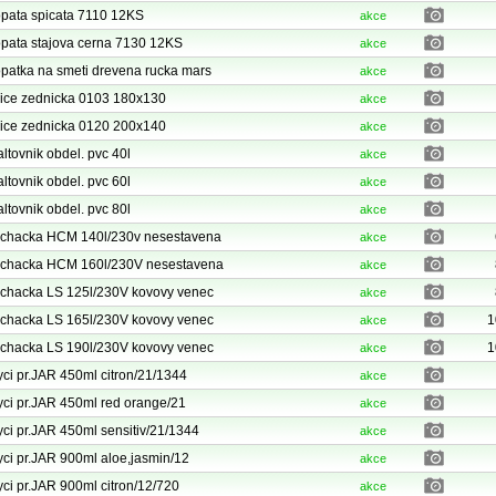
pata spicata 7110 12KS
akce
pata stajova cerna 7130 12KS
akce
patka na smeti drevena rucka mars
akce
ice zednicka 0103 180x130
akce
ice zednicka 0120 200x140
akce
ltovnik obdel. pvc 40l
akce
ltovnik obdel. pvc 60l
akce
ltovnik obdel. pvc 80l
akce
chacka HCM 140l/230v nesestavena
akce
chacka HCM 160l/230V nesestavena
akce
chacka LS 125l/230V kovovy venec
akce
chacka LS 165l/230V kovovy venec
1
akce
chacka LS 190l/230V kovovy venec
1
akce
ci pr.JAR 450ml citron/21/1344
akce
ci pr.JAR 450ml red orange/21
akce
ci pr.JAR 450ml sensitiv/21/1344
akce
ci pr.JAR 900ml aloe,jasmin/12
akce
ci pr.JAR 900ml citron/12/720
akce