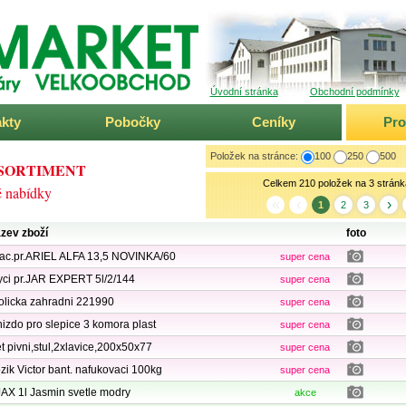
ARKET
Úvodní stránka
Obchodní podmínky
kty
Pobočky
Ceníky
Pr
Položek na stránce:
100
250
500
SORTIMENT
Celkem 210 položek na 3 stránk
 nabídky
«
‹
›
1
2
3
zev zboží
foto
ac.pr.ARIEL ALFA 13,5 NOVINKA/60
super cena
ci pr.JAR EXPERT 5l/2/144
super cena
olicka zahradni 221990
super cena
izdo pro slepice 3 komora plast
super cena
t pivni,stul,2xlavice,200x50x77
super cena
zik Victor bant. nafukovaci 100kg
super cena
AX 1l Jasmin svetle modry
akce