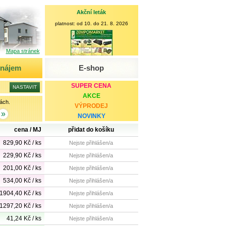
Akční leták
platnost: od 10. do 21. 8. 2026
Mapa stránek
onájem
E-shop
SUPER CENA
AKCE
ách.
VÝPRODEJ
»
NOVINKY
cena / MJ
přidat do košíku
829,90 Kč / ks
Nejste přihlášen/a
229,90 Kč / ks
Nejste přihlášen/a
201,00 Kč / ks
Nejste přihlášen/a
534,00 Kč / ks
Nejste přihlášen/a
1904,40 Kč / ks
Nejste přihlášen/a
1297,20 Kč / ks
Nejste přihlášen/a
41,24 Kč / ks
Nejste přihlášen/a