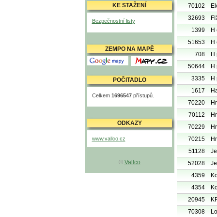
KE STAŽENÍ
70102
El
32693
FI
Bezpečnostní listy
1399
H 
51653
H 
ZEMPO NA MAPĚ
708
H 
Mapy Google
Mapy.cz
50644
H 
3335
H 
POČITADLO
1617
Ha
Celkem
1696547
přístupů.
70220
Hr
70112
Hr
ODKAZY
70229
Hr
www.vallco.cz
70215
Hr
51128
Je
©
Vallco
52028
Je
4359
Ko
4354
Ko
20945
K
70308
Lo