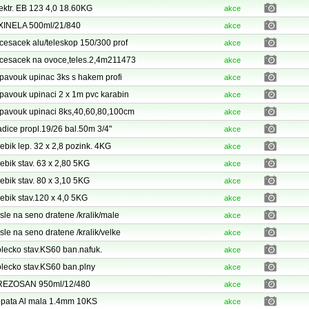
ektr. EB 123 4,0 18.60KG
akce
XINELA 500ml/21/840
akce
cesacek alu/teleskop 150/300 prof
akce
cesacek na ovoce,teles.2,4m211473
akce
pavouk upinac 3ks s hakem profi
akce
pavouk upinaci 2 x 1m pvc karabin
akce
pavouk upinaci 8ks,40,60,80,100cm
akce
dice propl.19/26 bal.50m 3/4"
akce
ebik lep. 32 x 2,8 pozink. 4KG
akce
ebik stav. 63 x 2,80 5KG
akce
ebik stav. 80 x 3,10 5KG
akce
ebik stav.120 x 4,0 5KG
akce
sle na seno dratene /kralik/male
akce
sle na seno dratene /kralik/velke
akce
lecko stav.KS60 ban.nafuk.
akce
lecko stav.KS60 ban.plny
akce
REZOSAN 950ml/12/480
akce
pata Al mala 1.4mm 10KS
akce