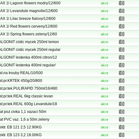
AX 1l Lagoon flowers modry/12/600
akce
AX 1l Levandule magnolie/12/600
akce
AX 1l Lilac breeze fialovy/12/600
akce
AX 1l Red flowers cerveny/12/600
akce
AX 1l Spring flowers zeleny/12/60
akce
LGONIT cistic mycek 250ml lemon
akce
LGONIT cistic mycek 250ml regular
akce
LGONIT lestenka 400ml citron/12
akce
LGONIT lestenka 400ml regular/
akce
st.na trouby REAL/10/500
akce
st.pr.KRTEK 450g/20/800
akce
st.pr.tek.PULIRAPID 750ml/16/480
akce
st.pr.tek.REAL 6kg classic levan
akce
st.pr.tek.REAL 600g Levandule/18
akce
at poz.civka 1,1 vazaci 50m
akce
at PVC vaz. 1,6 a 50m zeleny
akce
ektr. EB 121 2,5 12.90KG
akce
ektr. EB 123 3,2 18.00KG
akce