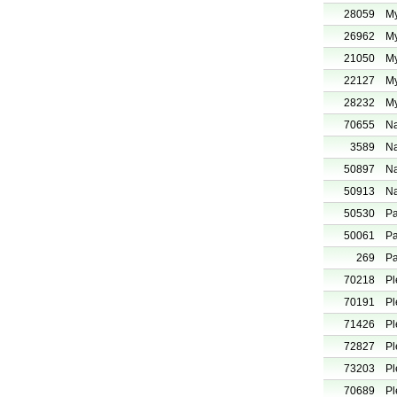
28059
My
26962
My
21050
My
22127
My
28232
My
70655
Na
3589
Na
50897
Na
50913
Na
50530
Pa
50061
Pa
269
Pa
70218
Pl
70191
Pl
71426
Pl
72827
Pl
73203
Pl
70689
Pl