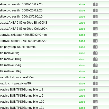
etivo pvc sestihr. 1000x16/0.9/25
akce
etivo pvc sestihr. 1000x20/0.9/25
akce
etivo pvc sestihr. 500x13/0.90/10
akce
ac.pr.LANZA 5,85kg 90pd Bila/90KS
akce
ac.pr.LANZA 5,85kg 90pd Color/90K
akce
epravka skladaci 480x350x240 mm
akce
epravka stredni 15kg 600x400x220
akce
tle polyprop. 560x1200mm
akce
tle raslove 5kg
akce
tle raslove 10kg
akce
tle raslove 25kg
akce
tle raslove 50kg
akce
tez dl.cl. 4 poz.civka/50m
akce
tez kr.cl. 4 poz.civka/40m
akce
kavice BUNTING/Bonny bile c. 8
akce
kavice BUNTING/Bonny bile c. 9
akce
kavice BUNTING/Bonny bile c.10
akce
kavice BUNTING/Bonny bile c.11
akce