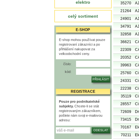
elektro
35270
AJ
21264
AJ
celý sortiment
24901
AJ
34791
AJ
E-SHOP
32858
AJ
E-shop mohou používat pouze
36621
CA
registrovaní zákazníci a po
přihlášení nakupovat za
22309
CA
velkoobchodní ceny.
20352
CA
číslo:
39963
CA
kód:
25760
Ci
24331
Ci
22238
Ci
REGISTRACE
35119
Ci
Pouze pro podnikatelské
28557
Ci
subjekty.
Chcete-li se stát
registrovaným zákazníkem,
72609
Dr
pošlete nám svoji e-mailovou
73415
Dr
adresu:
70167
El
70211
El