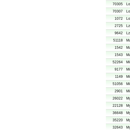
70305
Lo
70307
Lo
1072
Lo
2725
Lz
9642
Lz
51118
Ma
1542
Ma
1543
Ma
52264
Mi
9177
Mi
1149
Mi
51056
Mi
2901
Mi
26022
My
22128
My
36648
My
35220
My
32643
My