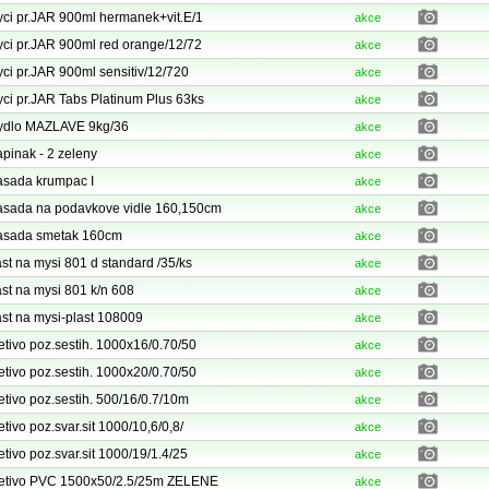
ci pr.JAR 900ml hermanek+vit.E/1
akce
ci pr.JAR 900ml red orange/12/72
akce
ci pr.JAR 900ml sensitiv/12/720
akce
ci pr.JAR Tabs Platinum Plus 63ks
akce
dlo MAZLAVE 9kg/36
akce
pinak - 2 zeleny
akce
sada krumpac I
akce
sada na podavkove vidle 160,150cm
akce
sada smetak 160cm
akce
st na mysi 801 d standard /35/ks
akce
st na mysi 801 k/n 608
akce
st na mysi-plast 108009
akce
etivo poz.sestih. 1000x16/0.70/50
akce
etivo poz.sestih. 1000x20/0.70/50
akce
etivo poz.sestih. 500/16/0.7/10m
akce
etivo poz.svar.sit 1000/10,6/0,8/
akce
etivo poz.svar.sit 1000/19/1.4/25
akce
etivo PVC 1500x50/2.5/25m ZELENE
akce