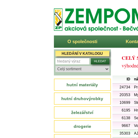
ZEMPOM
O společnosti
Konta
HLEDÁNÍ V KATALOGU
CELÝ 
výhodné
ID
ná
hutní materiály
24734
Pr
20353
My
hutní druhovýrobky
10699
St
6195
Hn
železářství
6138
Se
9667
Vo
drogerie
35303
AJ