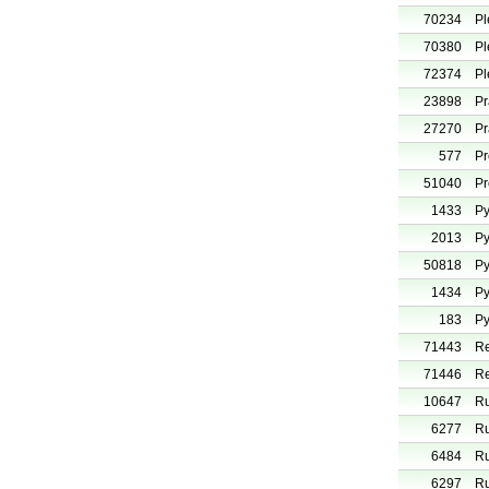
70234
Pl
70380
Pl
72374
Pl
23898
Pr
27270
Pr
577
Pr
51040
Pr
1433
Py
2013
Py
50818
Py
1434
Py
183
Py
71443
Re
71446
Re
10647
Ru
6277
Ru
6484
Ru
6297
Ru