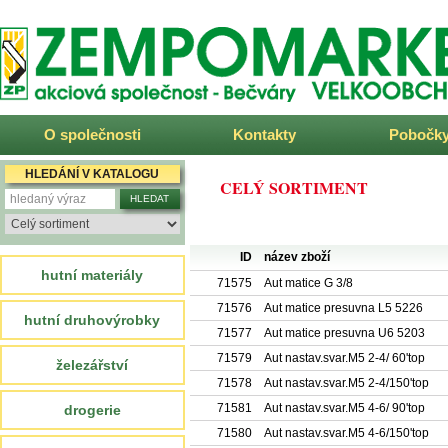
ZEMPOMARKET
O společnosti
Kontakty
Pobočk
HLEDÁNÍ V KATALOGU
CELÝ SORTIMENT
ID
název zboží
hutní materiály
71575
Aut matice G 3/8
71576
Aut matice presuvna L5 5226
hutní druhovýrobky
71577
Aut matice presuvna U6 5203
71579
Aut nastav.svar.M5 2-4/ 60'top
železářství
71578
Aut nastav.svar.M5 2-4/150'top
71581
Aut nastav.svar.M5 4-6/ 90'top
drogerie
71580
Aut nastav.svar.M5 4-6/150'top