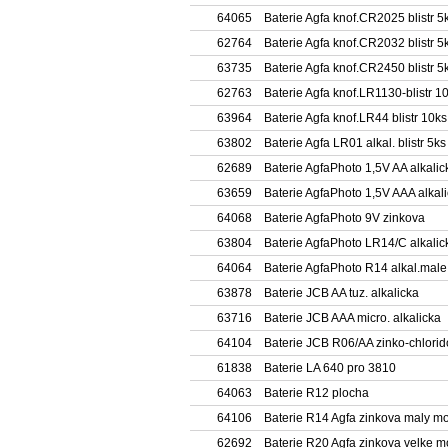
64065
Baterie Agfa knof.CR2025 blistr 5
62764
Baterie Agfa knof.CR2032 blistr 5
63735
Baterie Agfa knof.CR2450 blistr 5
62763
Baterie Agfa knof.LR1130-blistr 1
63964
Baterie Agfa knof.LR44 blistr 10ks
63802
Baterie Agfa LR01 alkal. blistr 5ks
62689
Baterie AgfaPhoto 1,5V AA alkalic
63659
Baterie AgfaPhoto 1,5V AAA alkali
64068
Baterie AgfaPhoto 9V zinkova
63804
Baterie AgfaPhoto LR14/C alkalic
64064
Baterie AgfaPhoto R14 alkal.mal
63878
Baterie JCB AA tuz. alkalicka
63716
Baterie JCB AAA micro. alkalicka
64104
Baterie JCB R06/AA zinko-chlori
61838
Baterie LA 640 pro 3810
64063
Baterie R12 plocha
64106
Baterie R14 Agfa zinkova maly m
62692
Baterie R20 Agfa zinkova velke 