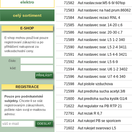
elektro
71582
Aut nastav.svar.M5 6-9/ 60'top
71583
Aut nastavec na had.prum.86062
celý sortiment
71584
Aut nastavec rezaci RNL 4
71585
Aut nastavec svar. 14-20 c.6
E-SHOP
71586
Aut nastavec svar. 20-30 c.7
E-shop mohou používat pouze
71589
Aut nastavec svar. L5 1-2 340
registrovaní zákazníci a po
přihlášení nakupovat za
71590
Aut nastavec svar. L5 2-4 3411
velkoobchodní ceny.
71591
Aut nastavec svar. L5 4-6 3421
číslo:
71592
Aut nastavec svar. L5 6-9
kód:
71594
Aut nastavec svar. U6 1-2 3402
71596
Aut nastavec svar. U7 4-6 340
71598
Aut pistole vzduchova
REGISTRACE
71599
Aut predloha sucha acetyl.3/8
Pouze pro podnikatelské
71600
Aut predloha sucha kyslik G1/4
subjekty.
Chcete-li se stát
registrovaným zákazníkem,
71622
Aut regulator na PB RTP 21
pošlete nám svoji e-mailovou
72791
Aut rezak R 6,7
adresu:
71614
Aut rukojet PB se sporicem
71602
Aut rukojet svarovaci L5