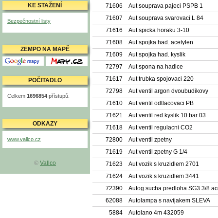
KE STAŽENÍ
71606
Aut souprava pajeci PSPB 1
71607
Aut souprava svarovaci L 84
Bezpečnostní listy
71616
Aut spicka horaku 3-10
71608
Aut spojka had. acetylen
ZEMPO NA MAPĚ
71609
Aut spojka had. kyslik
Mapy Google
Mapy.cz
72797
Aut spona na hadice
71617
Aut trubka spojovaci 220
POČITADLO
72798
Aut ventil argon dvoubudikovy
Celkem
1696854
přístupů.
71610
Aut ventil odtlacovaci PB
71621
Aut ventil red.kyslik 10 bar 03
ODKAZY
71618
Aut ventil regulacni CO2
www.vallco.cz
72800
Aut ventil zpetny
71619
Aut ventil zpetny G 1/4
©
Vallco
71623
Aut vozik s kruzidlem 2701
71624
Aut vozik s kruzidlem 3441
72390
Autog.sucha predloha SG3 3/8 a
62088
Autolampa s navijakem SLEVA
5884
Autolano 4m 432059