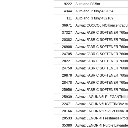
9222
Autolano PA 5m
4344
Autolano, 2 tuny 432054
111
Autolano, 3 tuny 432109
36971
Avivaz COCCOLINO koncentrat 5
37327
Avivaz FABRIC SOFTENER 760m
20382
Avivaz FABRIC SOFTENER 760m
26908
Avivaz FABRIC SOFTENER 760ml
24705
Avivaz FABRIC SOFTENER 760
28221
Avivaz FABRIC SOFTENER 760m
24750
Avivaz FABRIC SOFTENER 760m
29878
Avivaz FABRIC SOFTENER 760m
28478
Avivaz FABRIC SOFTENER 760m
25956
Avivaz FABRIC SOFTENER 760m
25939
Avivaz LAGUNA 5l ELEGANTNI bi
22471
Avivaz LAGUNA 5l KVETINOVA m
20166
Avivaz LAGUNA 5l SVEZI zluta/1
20533
Avivaz LENOR 4l Freshness Prot
35380
Avivaz LENOR 4l Purple Lavande