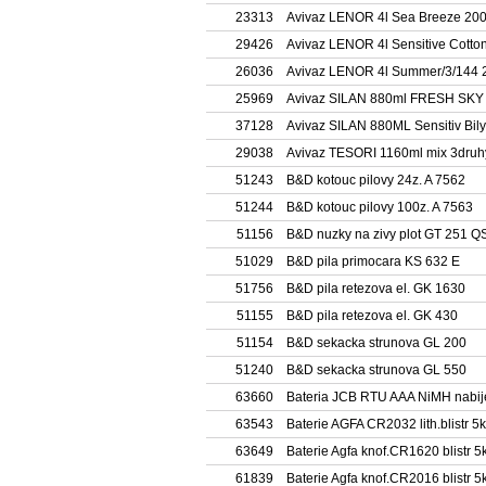
23313
Avivaz LENOR 4l Sea Breeze 20
29426
Avivaz LENOR 4l Sensitive Cotto
26036
Avivaz LENOR 4l Summer/3/144
25969
Avivaz SILAN 880ml FRESH SKY
37128
Avivaz SILAN 880ML Sensitiv Bily
29038
Avivaz TESORI 1160ml mix 3druh
51243
B&D kotouc pilovy 24z. A 7562
51244
B&D kotouc pilovy 100z. A 7563
51156
B&D nuzky na zivy plot GT 251 Q
51029
B&D pila primocara KS 632 E
51756
B&D pila retezova el. GK 1630
51155
B&D pila retezova el. GK 430
51154
B&D sekacka strunova GL 200
51240
B&D sekacka strunova GL 550
63660
Bateria JCB RTU AAA NiMH nabij
63543
Baterie AGFA CR2032 lith.blistr 5
63649
Baterie Agfa knof.CR1620 blistr 5
61839
Baterie Agfa knof.CR2016 blistr 5