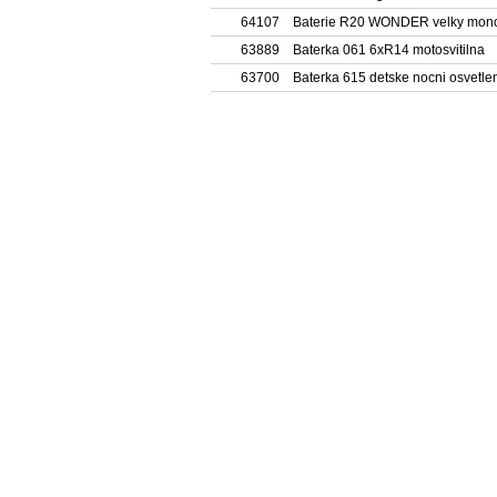
64107
Baterie R20 WONDER velky mon
63889
Baterka 061 6xR14 motosvitilna
63700
Baterka 615 detske nocni osvetle