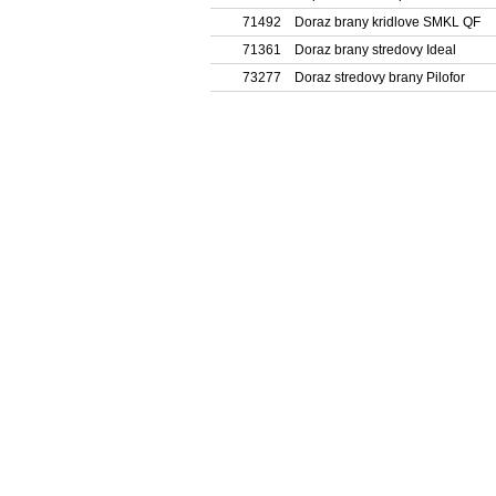
71492
Doraz brany kridlove SMKL QF
71361
Doraz brany stredovy Ideal
73277
Doraz stredovy brany Pilofor