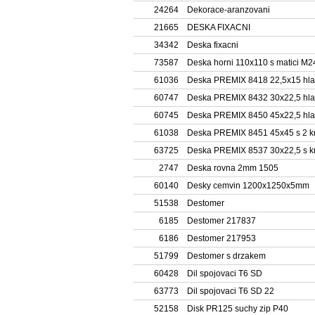
24264
Dekorace-aranzovani
21665
DESKA FIXACNI
34342
Deska fixacni
73587
Deska horni 110x110 s matici M2
61036
Deska PREMIX 8418 22,5x15 hl
60747
Deska PREMIX 8432 30x22,5 hl
60745
Deska PREMIX 8450 45x22,5 hl
61038
Deska PREMIX 8451 45x45 s 2 kr
63725
Deska PREMIX 8537 30x22,5 s k
2747
Deska rovna 2mm 1505
60140
Desky cemvin 1200x1250x5mm
51538
Destomer
6185
Destomer 217837
6186
Destomer 217953
51799
Destomer s drzakem
60428
Dil spojovaci T6 SD
63773
Dil spojovaci T6 SD 22
52158
Disk PR125 suchy zip P40