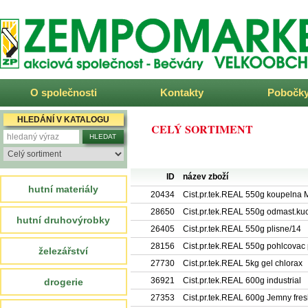
ZEMPOMARKET
O společnosti
Kontakty
Pobočk
HLEDÁNÍ V KATALOGU
CELÝ SORTIMENT
ID
název zboží
hutní materiály
20434
Cist.pr.tek.REAL 550g koupelna 
28650
Cist.pr.tek.REAL 550g odmast.ku
hutní druhovýrobky
26405
Cist.pr.tek.REAL 550g plisne/14
28156
Cist.pr.tek.REAL 550g pohlcovac 
železářství
27730
Cist.pr.tek.REAL 5kg gel chlorax
36921
Cist.pr.tek.REAL 600g industrial
drogerie
27353
Cist.pr.tek.REAL 600g Jemny fres