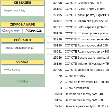
KE STAŽENÍ
32398
COYOTE Glykosol NK -20 5l
36184
COYOTE GRAFIT spray 400ml
Bezpečnostní listy
27495
COYOTE hasici pristroj 1kg ABC
32407
COYOTE lekarnicka plast secure
ZEMPO NA MAPĚ
32397
COYOTE Letni kapalina jablko 3l
Mapy Google
Mapy.cz
36176
COYOTE ozivovac pneu a plastu
32296
COYOTE Rozmrazovac se skrab
POČITADLO
36180
COYOTE Rozmrazovac skel 650
Celkem
1696620
přístupů.
36581
COYOTE Rozmrazovac spray 300
25646
COYOTE Secure tazne lano karab
ODKAZY
36186
COYOTE trojuhelnik vystrazny T
www.vallco.cz
32406
COYOTE vesta reflexni zluta,ora
1879
Cucak M2 sedy
©
Vallco
2
Cucak na lahve velky 137020016
3
Cucak s ventilkem
10703
Dalkomer leaserovy SW-E40
10124
Dalkomer leaserovy SW-E80
3994
Dekorace pes s motykou 809179