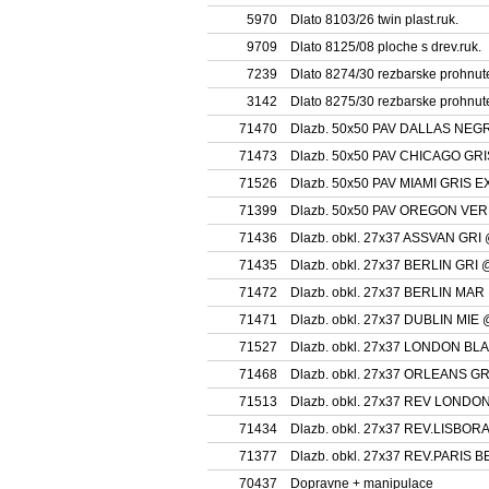
5970
Dlato 8103/26 twin plast.ruk.
9709
Dlato 8125/08 ploche s drev.ruk.
7239
Dlato 8274/30 rezbarske prohnut
3142
Dlato 8275/30 rezbarske prohnut
71470
Dlazb. 50x50 PAV DALLAS NEG
71473
Dlazb. 50x50 PAV CHICAGO GRI
71526
Dlazb. 50x50 PAV MIAMI GRIS E
71399
Dlazb. 50x50 PAV OREGON VE
71436
Dlazb. obkl. 27x37 ASSVAN GRI
71435
Dlazb. obkl. 27x37 BERLIN GRI 
71472
Dlazb. obkl. 27x37 BERLIN MAR
71471
Dlazb. obkl. 27x37 DUBLIN MIE 
71527
Dlazb. obkl. 27x37 LONDON BL
71468
Dlazb. obkl. 27x37 ORLEANS G
71513
Dlazb. obkl. 27x37 REV LONDO
71434
Dlazb. obkl. 27x37 REV.LISBOR
71377
Dlazb. obkl. 27x37 REV.PARIS B
70437
Dopravne + manipulace