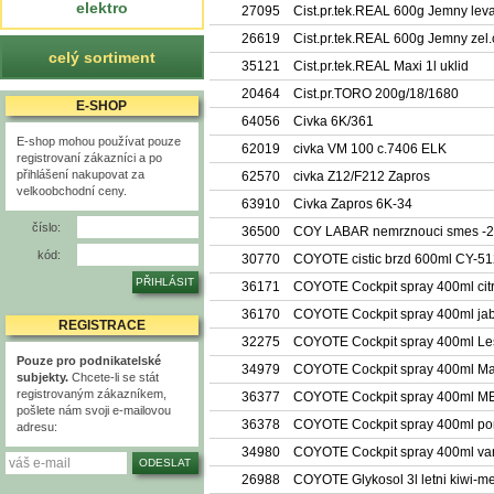
elektro
27095
Cist.pr.tek.REAL 600g Jemny lev
26619
Cist.pr.tek.REAL 600g Jemny zel.
celý sortiment
35121
Cist.pr.tek.REAL Maxi 1l uklid
20464
Cist.pr.TORO 200g/18/1680
E-SHOP
64056
Civka 6K/361
E-shop mohou používat pouze
62019
civka VM 100 c.7406 ELK
registrovaní zákazníci a po
přihlášení nakupovat za
62570
civka Z12/F212 Zapros
velkoobchodní ceny.
63910
Civka Zapros 6K-34
číslo:
36500
COY LABAR nemrznouci smes -2
kód:
30770
COYOTE cistic brzd 600ml CY-5
36171
COYOTE Cockpit spray 400ml cit
36170
COYOTE Cockpit spray 400ml jab
REGISTRACE
32275
COYOTE Cockpit spray 400ml Le
Pouze pro podnikatelské
34979
COYOTE Cockpit spray 400ml Ma
subjekty.
Chcete-li se stát
registrovaným zákazníkem,
36377
COYOTE Cockpit spray 400ml 
pošlete nám svoji e-mailovou
36378
COYOTE Cockpit spray 400ml p
adresu:
34980
COYOTE Cockpit spray 400ml van
26988
COYOTE Glykosol 3l letni kiwi-m