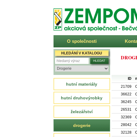
ZEMPOM
O společnosti
Konta
HLEDÁNÍ V KATALOGU
DROG
ID
n
hutní materiály
21709
C
36622
C
hutní druhovýrobky
36245
C
26531
C
železářství
32369
C
28042
C
drogerie
32128
C