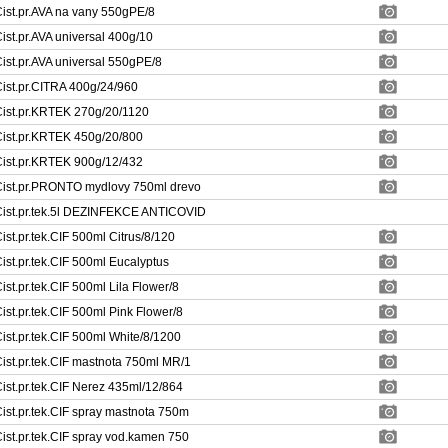
ist.pr.AVA na vany 550gPE/8
ist.pr.AVA universal 400g/10
ist.pr.AVA universal 550gPE/8
ist.pr.CITRA 400g/24/960
ist.pr.KRTEK 270g/20/1120
ist.pr.KRTEK 450g/20/800
ist.pr.KRTEK 900g/12/432
ist.pr.PRONTO mydlovy 750ml drevo
ist.pr.tek.5l DEZINFEKCE ANTICOVID
ist.pr.tek.CIF 500ml Citrus/8/120
ist.pr.tek.CIF 500ml Eucalyptus
ist.pr.tek.CIF 500ml Lila Flower/8
ist.pr.tek.CIF 500ml Pink Flower/8
ist.pr.tek.CIF 500ml White/8/1200
ist.pr.tek.CIF mastnota 750ml MR/1
ist.pr.tek.CIF Nerez 435ml/12/864
ist.pr.tek.CIF spray mastnota 750m
ist.pr.tek.CIF spray vod.kamen 750