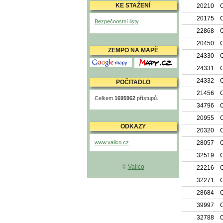
KE STAŽENÍ
20210
C
20175
C
Bezpečnostní listy
22868
C
20450
C
ZEMPO NA MAPĚ
24330
C
Mapy Google
Mapy.cz
24331
C
24332
C
POČITADLO
21456
C
Celkem
1695962
přístupů.
34796
C
20955
C
ODKAZY
20320
C
www.vallco.cz
28057
C
32519
C
©
Vallco
22216
C
32271
C
28684
C
39997
C
32788
C