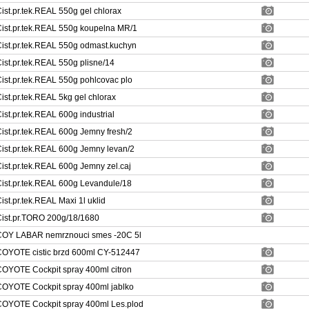
ist.pr.tek.REAL 550g gel chlorax
ist.pr.tek.REAL 550g koupelna MR/1
ist.pr.tek.REAL 550g odmast.kuchyn
ist.pr.tek.REAL 550g plisne/14
ist.pr.tek.REAL 550g pohlcovac plo
ist.pr.tek.REAL 5kg gel chlorax
ist.pr.tek.REAL 600g industrial
ist.pr.tek.REAL 600g Jemny fresh/2
ist.pr.tek.REAL 600g Jemny levan/2
ist.pr.tek.REAL 600g Jemny zel.caj
ist.pr.tek.REAL 600g Levandule/18
ist.pr.tek.REAL Maxi 1l uklid
ist.pr.TORO 200g/18/1680
OY LABAR nemrznouci smes -20C 5l
OYOTE cistic brzd 600ml CY-512447
OYOTE Cockpit spray 400ml citron
OYOTE Cockpit spray 400ml jablko
OYOTE Cockpit spray 400ml Les.plod