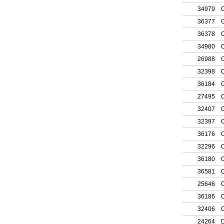
34979
C
36377
36378
C
34980
C
26988
C
32398
C
36184
27495
C
32407
C
32397
C
36176
C
32296
36180
36581
C
25646
C
36186
C
32406
C
24264
D