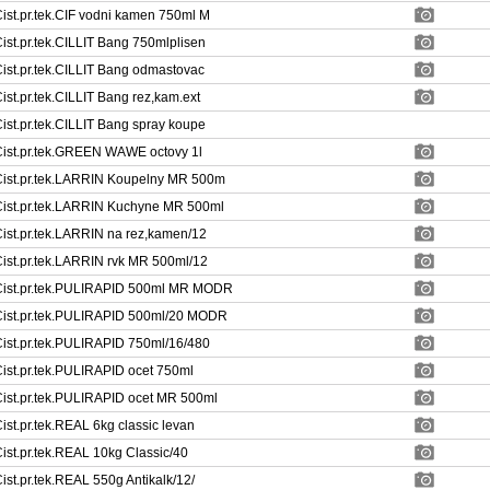
ist.pr.tek.CIF vodni kamen 750ml M
ist.pr.tek.CILLIT Bang 750mlplisen
ist.pr.tek.CILLIT Bang odmastovac
ist.pr.tek.CILLIT Bang rez,kam.ext
ist.pr.tek.CILLIT Bang spray koupe
ist.pr.tek.GREEN WAWE octovy 1l
ist.pr.tek.LARRIN Koupelny MR 500m
ist.pr.tek.LARRIN Kuchyne MR 500ml
ist.pr.tek.LARRIN na rez,kamen/12
ist.pr.tek.LARRIN rvk MR 500ml/12
ist.pr.tek.PULIRAPID 500ml MR MODR
ist.pr.tek.PULIRAPID 500ml/20 MODR
ist.pr.tek.PULIRAPID 750ml/16/480
ist.pr.tek.PULIRAPID ocet 750ml
ist.pr.tek.PULIRAPID ocet MR 500ml
ist.pr.tek.REAL 6kg classic levan
ist.pr.tek.REAL 10kg Classic/40
ist.pr.tek.REAL 550g Antikalk/12/