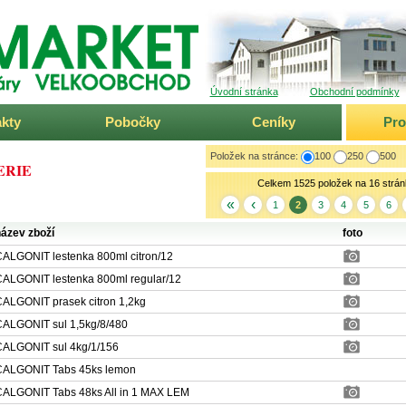
ARKET
Úvodní stránka
Obchodní podmínky
kty
Pobočky
Ceníky
Pr
Položek na stránce:
100
250
500
ERIE
Celkem 1525 položek na 16 strán
«
‹
1
2
3
4
5
6
ázev zboží
foto
ALGONIT lestenka 800ml citron/12
ALGONIT lestenka 800ml regular/12
ALGONIT prasek citron 1,2kg
ALGONIT sul 1,5kg/8/480
ALGONIT sul 4kg/1/156
ALGONIT Tabs 45ks lemon
ALGONIT Tabs 48ks All in 1 MAX LEM