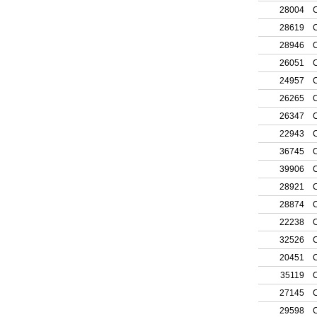
28004
C
28619
C
28946
C
26051
C
24957
C
26265
C
26347
C
22943
C
36745
C
39906
C
28921
C
28874
C
22238
C
32526
C
20451
C
35119
C
27145
C
29598
C