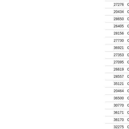
27276
C
20434
C
28650
C
26405
C
28156
C
27730
C
36921
C
27353
C
27095
C
26619
C
28557
C
35121
C
20464
C
36500
C
30770
C
36171
C
36170
C
32275
C