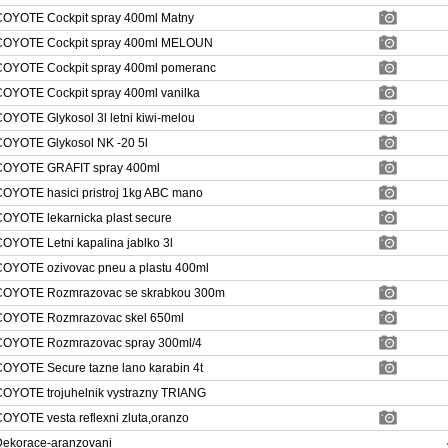
OYOTE Cockpit spray 400ml Matny
COYOTE Cockpit spray 400ml MELOUN
OYOTE Cockpit spray 400ml pomeranc
OYOTE Cockpit spray 400ml vanilka
OYOTE Glykosol 3l letni kiwi-melou
OYOTE Glykosol NK -20 5l
COYOTE GRAFIT spray 400ml
OYOTE hasici pristroj 1kg ABC mano
OYOTE lekarnicka plast secure
OYOTE Letni kapalina jablko 3l
OYOTE ozivovac pneu a plastu 400ml
COYOTE Rozmrazovac se skrabkou 300m
COYOTE Rozmrazovac skel 650ml
OYOTE Rozmrazovac spray 300ml/4
OYOTE Secure tazne lano karabin 4t
OYOTE trojuhelnik vystrazny TRIANG
OYOTE vesta reflexni zluta,oranzo
ekorace-aranzovani