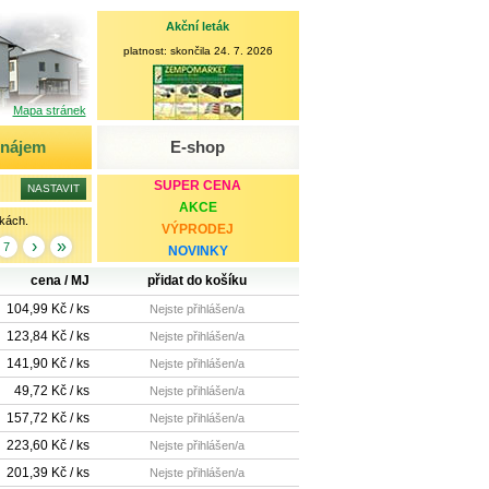
Akční leták
platnost: skončila 24. 7. 2026
Mapa stránek
onájem
E-shop
SUPER CENA
AKCE
kách.
VÝPRODEJ
›
»
7
NOVINKY
cena / MJ
přidat do košíku
104,99 Kč / ks
Nejste přihlášen/a
123,84 Kč / ks
Nejste přihlášen/a
141,90 Kč / ks
Nejste přihlášen/a
49,72 Kč / ks
Nejste přihlášen/a
157,72 Kč / ks
Nejste přihlášen/a
223,60 Kč / ks
Nejste přihlášen/a
201,39 Kč / ks
Nejste přihlášen/a