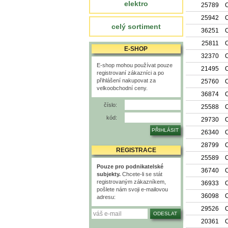
elektro
25789
C
25942
C
celý sortiment
36251
C
25811
E-SHOP
32370
E-shop mohou používat pouze
21495
C
registrovaní zákazníci a po
přihlášení nakupovat za
25760
C
velkoobchodní ceny.
36874
C
číslo:
25588
C
kód:
29730
C
26340
C
28799
C
REGISTRACE
25589
C
Pouze pro podnikatelské
36740
C
subjekty.
Chcete-li se stát
registrovaným zákazníkem,
36933
C
pošlete nám svoji e-mailovou
36098
C
adresu:
29526
C
20361
C