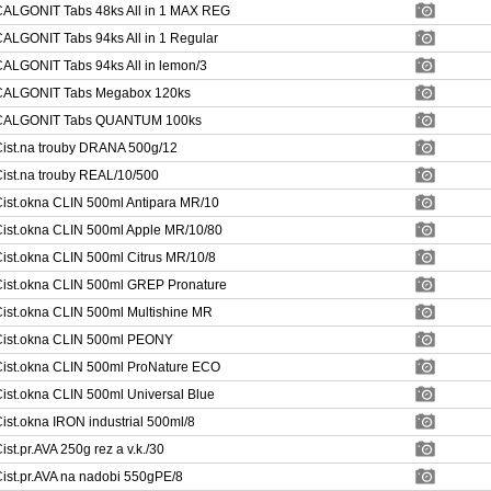
ALGONIT Tabs 48ks All in 1 MAX REG
ALGONIT Tabs 94ks All in 1 Regular
ALGONIT Tabs 94ks All in lemon/3
CALGONIT Tabs Megabox 120ks
CALGONIT Tabs QUANTUM 100ks
ist.na trouby DRANA 500g/12
ist.na trouby REAL/10/500
ist.okna CLIN 500ml Antipara MR/10
ist.okna CLIN 500ml Apple MR/10/80
ist.okna CLIN 500ml Citrus MR/10/8
ist.okna CLIN 500ml GREP Pronature
ist.okna CLIN 500ml Multishine MR
ist.okna CLIN 500ml PEONY
ist.okna CLIN 500ml ProNature ECO
ist.okna CLIN 500ml Universal Blue
ist.okna IRON industrial 500ml/8
ist.pr.AVA 250g rez a v.k./30
ist.pr.AVA na nadobi 550gPE/8