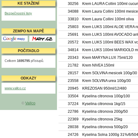
KE STAŽENÍ
30256
Krem LAURA Collini 100ml cucu
34088
Krem Laura Collini 100ml mesic
Bezpečnostní listy
33810
Krem Laura Collini 100ml oliva
25803
Krem LUKS 100ml ALOE VERA r
ZEMPO NA MAPĚ
25691
Krem LUKS 100ml AVOCADO anti
Mapy Google
Mapy.cz
20572
Krem LUKS 100ml BEES WAX vce
34814
Krem LUKS 100ml MARIGOLD m
POČITADLO
20343
Krem MARYNA LUX 75ml/120
Celkem
1695795
přístupů.
21782
Krem NIVEA 150ml
28157
Krem SOLVINA mesicek 100g/30
ODKAZY
23558
Krem SOLVINA urea 100g/30
www.vallco.cz
20945
KREZOSAN 950ml/12/480
33504
Kyselina citronova 100g/100
©
Vallco
37224
Kyselina citronova 1kg/15
22786
Kyselina citronova 200g/50
22369
Kyselina citronova 25kg
28038
Kyselina citronova 500g/20
24726
Kyselina Solna 1000g 31%/6/50