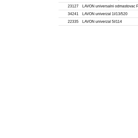
23127
LAVON universalni odmastovac 
34241
LAVON univerzal 1l/13/520
22335
LAVON univerzal 5l/114