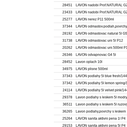
28451
LAVON nadobi Prof.NATURAL G2
23433
LAVON nadobi Prof.NATURAL G2
25277
LAVON nerez P11 500ml
37344
LAVON odmastov.podlah,povrch
28192
LAVON odmastovac natural 5l G
31738
LAVON odmastovac uni 5l P12
20262
LAVON odmastovac uni.500ml P
26346
LAVON odvapnovac G4 5l
28452
Lavon oplach 10l
34975
LAVON plisne 500ml
37343
LAVON podlahy 5l blue fresh/144
37342
LAVON podlahy 5l lemon spring/
24114
LAVON podlahy 5l velvet pink/14
29378
Lavon podlahy s leskem 5l modr
36511
Lavon podlahy s leskem 5l ruzov
36265
Lavon podlahy,povrchy s leskem 
25264
LAVON sanita aktivni pena 1l P4
29153
LAVON sanita aktivni pena 5l P4