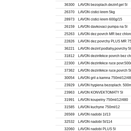
36300
LAVON bezoplach.dezinf.gel 5l
26370
LAVON cistici krem 5kg
28973
LAVON cistici krem 600g/15
26159
LAVON davkovaci pumpa na 5l
25263
LAVON dez.povrch MR bez chloru
22826
LAVON dez.povrchy PLUS MR 75
36221
LAVON dezinf.podlahy,povrchy 5
31812
LAVON dezinfekce povrch bez ch
22300
LAVON dezinfekce ruce povr.500
37362
LAVON dezinfekce ruce,povrch 5
30054
LAVON gril a kamna 750ml/12/4
23929
LAVON hygiena bezoplach. 500m
23963
LAVON KONVEKTOMATY 5l
31991
LAVON koupelny 750ml/12/480
31585
LAVON kuchyne 750ml/12
26569
LAVON nadobi 1l/13
32532
LAVON nadobi 5l/114
32060
LAVON nadobi PLUS 5l