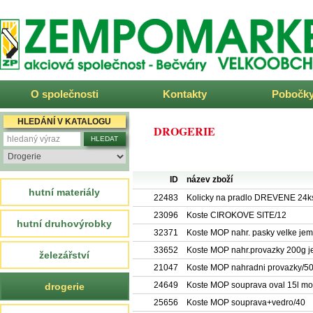
ZEMPOMARKET
O společnosti
Kontakty
Pobočk
HLEDÁNÍ V KATALOGU
DROGERIE
ID
název zboží
hutní materiály
22483
Kolicky na pradlo DREVENE 24k
23096
Koste CIROKOVE SITE/12
hutní druhovýrobky
32371
Koste MOP nahr. pasky velke jem
33652
Koste MOP nahr.provazky 200g 
železářství
21047
Koste MOP nahradni provazky/5
24649
Koste MOP souprava oval 15l m
drogerie
25656
Koste MOP souprava+vedro/40