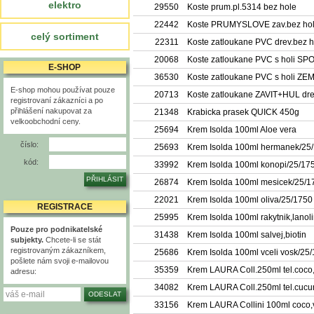
elektro
29550
Koste prum.pl.5314 bez hole
22442
Koste PRUMYSLOVE zav.bez hol
celý sortiment
22311
Koste zatloukane PVC drev.bez h
20068
Koste zatloukane PVC s holi S
E-SHOP
36530
Koste zatloukane PVC s holi ZE
E-shop mohou používat pouze
20713
Koste zatloukane ZAVIT+HUL dr
registrovaní zákazníci a po
přihlášení nakupovat za
21348
Krabicka prasek QUICK 450g
velkoobchodní ceny.
25694
Krem Isolda 100ml Aloe vera
číslo:
25693
Krem Isolda 100ml hermanek/25
kód:
33992
Krem Isolda 100ml konopi/25/17
26874
Krem Isolda 100ml mesicek/25/1
22021
Krem Isolda 100ml oliva/25/1750
REGISTRACE
25995
Krem Isolda 100ml rakytnik,lanol
Pouze pro podnikatelské
31438
Krem Isolda 100ml salvej,biotin
subjekty.
Chcete-li se stát
registrovaným zákazníkem,
25686
Krem Isolda 100ml vceli vosk/25
pošlete nám svoji e-mailovou
35359
Krem LAURA Coll.250ml tel.coco
adresu:
34082
Krem LAURA Coll.250ml tel.cuc
33156
Krem LAURA Collini 100ml coco,